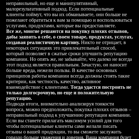
неправильный, но еще и манипулятивный,
малорезультативный подход. Если потенциальные
клиенты поймут, что вы их обманываете, они больше не
пожелают обратиться к вам за помощью и воспользоваться
услугами, продуктами, которые вы предоставляете.
Все же, многие решаются на покупку плохих отзывов,
дабы заявить о себе, о своем товаре, продуктах, услугах,
создавая реалистичную картину.
Никто не отрицает, в
некоторых ситуациях это привлекательный способ,
который позволяет в сжатые сроки улучшить репутацию
компании. Но опять же, не забывайте, что далеко не всегда
этот подход является правильным. Зачастую, он наносит
больше вреда, нежели пользы. В качестве основных
принципов работы компании всегда должны стоять такие
критерии, как честность, качество, активное
взаимодействие с клиентами.
Тогда удастся построить не
только долгосрочную, но еще и положительную
репутацию.
Подводя итоги, внимательно анализируя тонкости
вопроса, можно предположить, покупка плохих отзывов –
неправильный подход к улучшению репутации компании.
Если вы станете прилагать максимум усилий для того
чтобы потенциальные клиенты сами желали писать
отзывы о вашей продукции, то вы сможете заслужить
гораздо больше уважения и доверия. Ваша компания будет