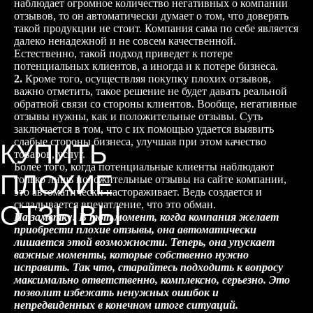
наблюдает огромное количество негативных о компании
отзывов, то он автоматически думает о том, что доверять
такой продукции не стоит. Компания сама по себе является
далеко ненадежной и не совсем качественной.
Естественно, такой подход приведет к потере
потенциальных клиентов, а иногда и к потере бизнеса.
2.
Кроме того, осуществляя покупку плохих отзывов,
важно отметить, такое решение не будет давать реальной
обратной связи со стороны клиентов. Вообще, негативные
отзывы нужны, как и положительные отзывы. Суть
заключается в том, что с их помощью удается выявить
слабые стороны бизнеса, улучшая при этом качество
КУПИТЬ
товаров, услуг.
Более того, когда потенциальные клиенты наблюдают
ПЛОХИЕ
только лишь положительные отзывы на сайте компании,
это автоматически настораживает. Ведь создается и
складывается впечатление, что это обман.
ОТЗЫВЫ
На заметку! В тот момент, когда компания желает
приобрести плохие отзывы, она автоматически
лишается этой возможности. Теперь, она упускает
важные моменты, которые собственно нужно
исправить. Так что, старайтесь подходить к вопросу
максимально ответственно, комплексно, серьезно. Это
позволит избежать ненужных ошибок и
непредвиденных в конечном итоге ситуаций.