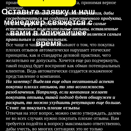
проанализировать тонкости вопроса, принимая верное
решение.
Оставьте заявку и наш
Внимание: В идеале, лучше прилагать усилия, дабы
сосредоточиться на создании качественного продукта,
менеджер свяжется с
услуги, которые и будут генерировать те самые
естественные положительные отзывы, оставленные
вами в ближайшее
довольными клиентами. Такой подход является самым
правильным и оптимальным.
время
Все чаще и чаще многие забывают о том, что покупка
плохих отзывов автоматически нарушает этические
принципы, как и стандарты деловой практики, чего
желательно не допускать. Хочется еще раз подчеркнуть,
такой подход будет воспринят как обман потенциальных
клиентов. Ведь автоматически создается искаженное
представление о компании.
На заметку! Выделяя еще один негативный аспект
покупки плохих отзывов, то это возможность
разоблачения. Например, если компания желает
покупать отзывы, такой подход будет обнаружен и
раскрыт, то можно ухудшить репутацию еще больше.
Стоит ли покупать плохие отзывы
Отвечая на этот вопрос, можно смело утверждать, далеко
не во всех случаях нужно покупать плохие отзывы. Вам
требуется подойти к вопросу максимально ответственно,
дабы учесть, во многих ситуациях это не только