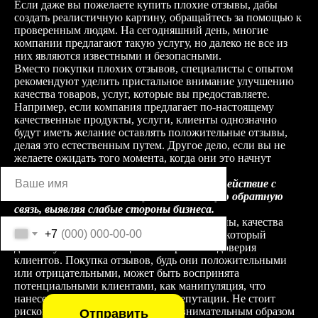
Если даже вы пожелаете купить плохие отзывы, дабы
создать реалистичную картину, обращайтесь за помощью к
проверенным людям. На сегодняшний день, многие
компании предлагают такую услугу, но далеко не все из
них являются известными и безопасными.
Вместо покупки плохих отзывов, специалисты с опытом
рекомендуют уделить пристальное внимание улучшению
качества товаров, услуг, которые вы предоставляете.
Например, если компания предлагает по-настоящему
качественные продукты, услуги, клиенты однозначно
будут иметь желание оставлять положительные отзывы,
делая это естественным путем. Другое дело, если вы не
Your email
желаете ожидать того момента, когда они это начнут
делать.
Также, следует учесть, активное взаимодействие с
клиентами помогает получить истинную обратную
связь, выявляя слабые стороны бизнеса.
Именно поддержание реалистичной картины, качества
+7
отзывов – это важный и ключевой фактор, который
должен учитываться с целью сохранения доверия
клиентов. Покупка отзывов, будь они положительными
или отрицательными, может быть воспринята
потенциальными клиентами, как манипуляция, что
нанесет серьезный ущерб вашей репутации. Не стоит
рисковать и следует тщательным, внимательным образом
Отправить