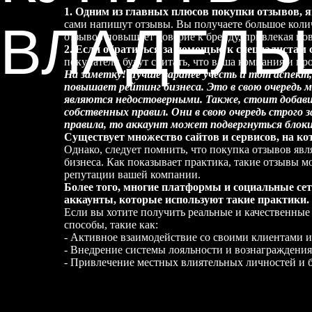
1. Одним из главных плюсов покупки отзывов, я
ВЛАДЕЛЬ
сами напишут отзывы. Вы получаете большое колич
отзывов повышает доверие к бренду, привлекая но
2. Если обратиться за помощью к специалистам с
покупатели будут считать, что ваша компания и пр
На заметку! Лучше заранее учесть и тот аспект,
повышает рейтинг бизнеса. Это в свою очередь 
являются недостоверными. Также, стоит добав
собственных правил. Они в свою очередь строго
правила, то аккаунт может подвергнуться блоки
Существует множество сайтов и сервисов, на к
Однако, следует помнить, что покупка отзывов явл
бизнеса. Как показывает практика, такие отзывы м
репутации вашей компании.
Более того, многие платформы и социальные се
аккаунты, которые используют такие практики.
Если вы хотите получить реальные и качественные 
способы, такие как:
- Активное взаимодействие со своими клиентами и
- Внедрение системы лояльности и вознаграждения
- Привлечение местных влиятельных личностей и б