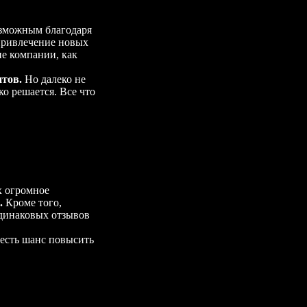
возможным благодаря
привлечение новых
ие компании, как
нтов.
Но далеко не
о решается. Все что
х огромное
.
Кроме того,
одинаковых отзывов
 есть шанс повысить