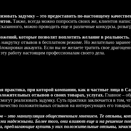
зовать задумку – это предоставить по-настоящему качествен
ентов.
Также, всегда можно попросить своих же, клиентов напис
 сказанного, можно проводить еще и различные конкурсы, розы
ожений, которые позволят воплотить желание в реальность.
акрутку отзывов в бесплатном режиме. Но желательно заранее з
блокировки аккаунта. Если вы не желаете тратить свое драгоцен
ы эту работу настоящим профессионалам своего дела.
ая практика, при которой компании, как и частные лица в Са
ложительных отзывов о своих товарах, услугах.
Главное – об
могут реализовать задумку. Суть практики заключается в том, чт
личество положительных отзывов на интересующих его товарах,
ов – это манипуляция общественным мнением. Те отзывы, ко
ми надежными. Более того, они влияют еще и на решение по
ии, предлагающие купить у них положительные отзывы, зач