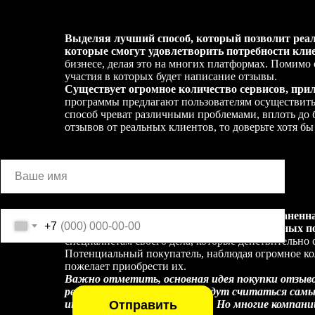
Как получить реальные отзывы?
Выделяя лучший способ, который позволит реали
которые смогут удовлетворить потребности кли
бизнесе, делая это на многих платформах. Помимо
участия в которых будет написание отзывы.
Существует огромное количество сервисов, прил
программы предлагают пользователям осуществить н
способ чреват различными проблемами, вплоть до 
отзывов от реальных клиентов, то доверьте хотя б
Your email
Суть покупки отзывов
В целом, покупка отзывов – это распространенн
+7
оплачивают людей за написание качественных по
специалистам своего дела, которые действительно с
Потенциальный покупатель, наблюдая огромное ко
пожелает приобрести их.
Важно отметить, основная идея покупки отзыв
реальными людьми, всегда будут считаться самы
Отправить
интересующих их продуктов. Но многие компан