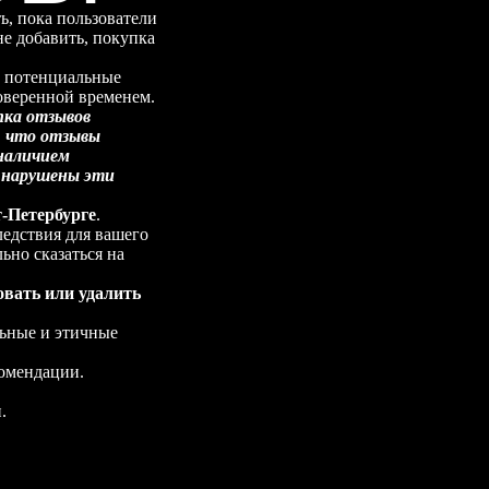
ь, пока пользователи
не добавить, покупка
 потенциальные
роверенной временем.
пка отзывов
, что отзывы
наличием
т нарушены эти
т-Петербурге
.
ледствия для вашего
ьно сказаться на
овать или удалить
льные и этичные
комендации.
.