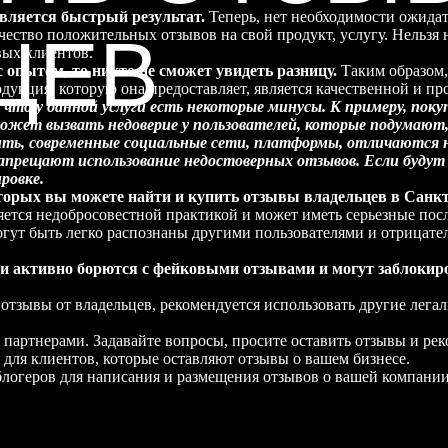
вляется быстрый результат.
Теперь, нет необходимости ожидат
ЦЕВ
ество положительных отзывов на свой продукт, услугу. Нельзя 
вых клиентов.
 опытом, то никто не сможет увидеть разницу.
Таким образом,
одукция, которую она предоставляет, является качественной и п
 что у данной услуги есть некоторые минусы. К примеру, поку
может вызвать недоверие у пользователей, которые подумают
ить, современные социальные сети, платформы, отличаются 
 запрещают использование недостоверных отзывов. Если буду
ровке.
оторых вы можете найти и купить отзывы владельцев в Санк
яется недобросовестной практикой и может иметь серьезные пос
огут быть легко распознаны другими пользователями и отрицател
ти активно борются с фейковыми отзывами и могут заблокир
отзывы от владельцев, рекомендуется использовать другие лега
 партнерами. Задавайте вопросы, просите оставить отзывы и ре
 для клиентов, которые оставляют отзывы о вашем бизнесе.
логеров для написания и размещения отзывов о вашей компании